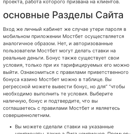
проекта, работа которого призвана на клиентов.
основные Разделы Сайта
Вход же личный кабинет же случае утери пароля в
мобильном приложении Мостбет осуществляется
аналогичное образом. Нет, и авторизованные
пользователи Мостбет могут делать ставки на
реальные деньги. Бонус также существует свои
условия, только при их тарифицируемых его можно
выйти. Ознакомиться с правилами приветственного
бонуса казино Мостбет можно в таблице. Вы
регрессной можете вывести бонус, но для” “чтобы
необходимо выполнить те условия. Выберите
наличную, бонус и подтвердите, что вы
соглашаетесь с правилами Мостбет и являетесь
совершеннолетним.
Вы можете сделали ставки на указанные
чемпионаты, такие а Лига чемпионов, Премьер-