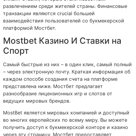
развлечением среди жителей страны. Финансовые
транзакции являются crucial большей
взаимодействия пользователей со букмекерской
платформой Мостбет.
Mostbet Казино И Ставки на
Спорт
Самый быстрые из них – в один клик, самый полный
– через электронную почту. Краткая информация об
каждом способе создания счета на платформе
представлена ниже. Мостбет предлагает
разнообразие лицензионных игр и слотов от
ведущих мировых брендов.
MostBet является мировых компанией и доступный
во многих европейских по всему миру. Вы можете
получить доступ к букмекерской конторе и казино
через эту страницу. Мостбет предоставляет