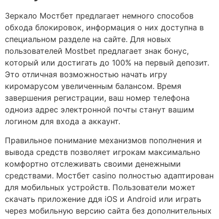
Зеркало Мостбет предлагает немного способов
обхода блокировок, информация о них доступна в
специальном разделе на сайте. Для новых
пользователей Mostbet предлагает знак бонус,
который или достигать до 100% на первый депозит.
Это отличная возможностью начать игру
киромарусом увеличенным балансом. Время
завершения регистрации, ваш номер телефона
одноиз адрес электронной почты станут вашим
логином для входа а аккаунт.
Правильное понимание механизмов пополнения и
вывода средств позволяет игрокам максимально
комфортно отслеживать своими денежными
средствами. Мостбет casino полностью адаптирован
для мобильных устройств. Пользователи может
скачать приложение ддя iOS и Android или играть
через мобильную версию сайта без дополнительных