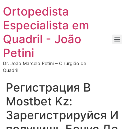
Ortopedista
Especialista em
Quadril - João
Petini
Dr. João Marcelo Petini – Cirurgião de
Quadril
Регистрация В
Mostbet Kz:
Зарегистрируйся И
получишь Бонус До