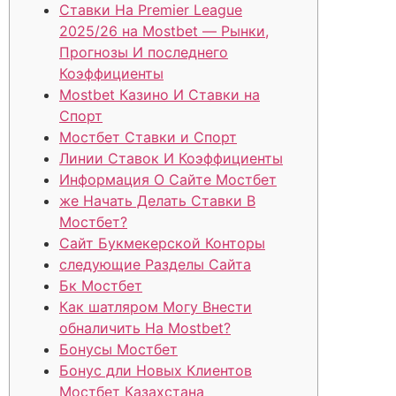
Ставки На Premier League
2025/26 на Mostbet — Рынки,
Прогнозы И последнего
Коэффициенты
Mostbet Казино И Ставки на
Спорт
Мостбет Ставки и Спорт
Линии Ставок И Коэффициенты
Информация О Сайте Мостбет
же Начать Делать Ставки В
Мостбет?
Сайт Букмекерской Конторы
следующие Разделы Сайта
Бк Мостбет
Как шатляром Могу Внести
обналичить На Mostbet?
Бонусы Мостбет
Бонус дли Новых Клиентов
Мостбет Казахстана