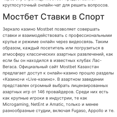
круглосуточный онлайн-чат для решить вопросов.
Мостбет Ставки в Спорт
Зеркало казино Mostbet позволяет совершать
ставки и взаимодействовать с профессиональными
крупье и режиме онлайн через видеосвязь. Таким
образом, каждый посетитель или погрузиться в
атмосферу классических азартных развлечений, как
если бы он находился в известных клубах Лас-
Вегаса. Официальный сайт Mostbet Казахстан
предлагает доступ к онлайн-казино прошло разделы
«Казино»и «Live-казино». В азартном заведении
представлен огромный выбрать лицензированных
азартных игр от 146 провайдеров. Среди них есть
как крупные игроки в индустрии, те как
Microgaming, NetEnt и Amatic, только и менее
разнообразные студии, включая Fugaso, Appollo и те.