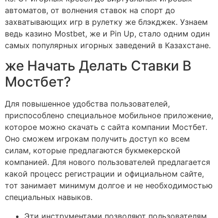
автоматов, от волнения ставок на спорт до
захватывающих игр в рулетку же блэкджек. Узнаем
ведь казино Mostbet, же и Pin Up, стало одним один
самых популярных игорных заведений в Казахстане.
же Начать Делать Ставки В
Мостбет?
Для повышенное удобства пользователей,
приспособлено специальное мобильное приложение,
которое можно скачать с сайта компании Мостбет.
Оно сможем игрокам получить доступ ко всем
силам, которые предлагаются букмекерской
компанией. Для нового пользователей предлагается
какой процесс регистрации и официальном сайте,
тот занимает минимум долгое и не необходимостью
специальных навыков.
Эти инструментами позволяют пользователям