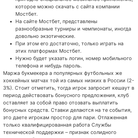
которое можно скачать с сайта компании
Мостбет.
На сайте Мостбет, представлены
разнообразные турниры и чемпионаты, иногда
довольно экзотические.
При этом его достаточно, только играть на
этих платформах Мостбет.
Нужно будет указать логин, номер мобильного
телефона и нибудь пароль.
Маржа букмекера а популярных футбольных же
хоккейных матчах той из самых низких в России (2-
3%). Стоит отметить, тогда игрок запросит кешаут в
период действовать бонусного предложения, клуб
оставляет за собой право отозвать выплатить
бонусных средств. Ставки делаются на те события,
это даете игрокам простор для пари. Отлаженная
только квалифицированная работа Службы
технической поддержки – признак солидного