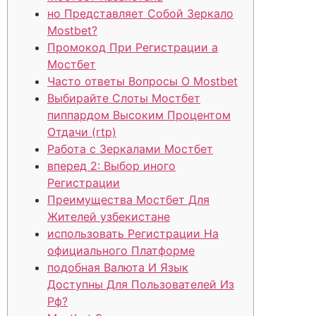
но Представляет Собой Зеркало
Mostbet?
Промокод При Регистрации а
Мостбет
Часто ответы Вопросы О Mostbet
Выбирайте Слоты Мостбет
пиппардом Высоким Процентом
Отдачи (rtp)
Работа с Зеркалами Мостбет
вперед 2: Выбор иного
Регистрации
Преимущества Мостбет Для
Жителей узбекистане
использовать Регистрации На
официального Платформе
подобная Валюта И Язык
Доступны Для Пользователей Из
Рф?